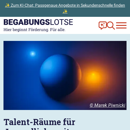
✨ Zum KI-Chat: Passgenaue Angebote in Sekundenschnelle finden
✨
Zum Hauptinhalt der Seite springen
Zur Startseite gehen
Frag Ella!
Zur Ange
© Marek Piwnicki
Talent-Räume für