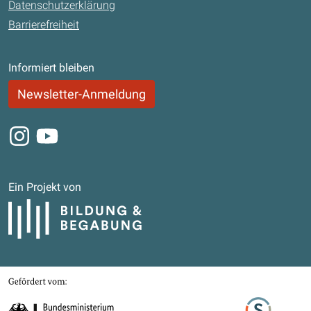
Datenschutzerklärung
Barrierefreiheit
Informiert bleiben
Newsletter-Anmeldung
Instagram
Youtube
Ein Projekt von
Bildung und Begabung
Gefördert von
Bundesministerium für Bildung, Familie, Senioren, Frauen und Jugend
Stifterverband