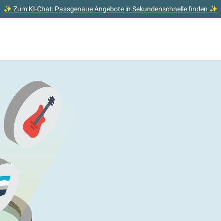
✨ Zum KI-Chat: Passgenaue Angebote in Sekundenschnelle finden ✨