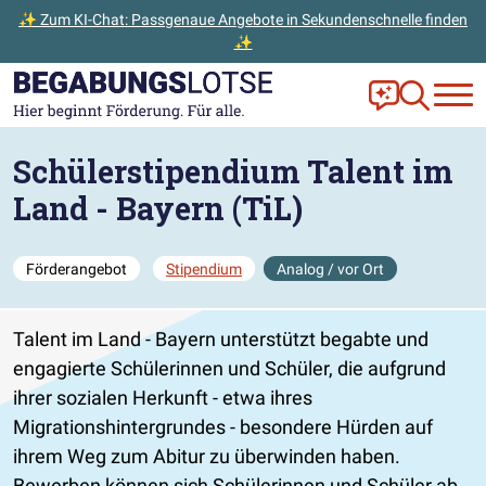
✨ Zum KI-Chat: Passgenaue Angebote in Sekundenschnelle finden
✨
Zum Hauptinhalt der Seite springen
Zur Startseite gehen
Frag Ella!
Zur Ange
Schülerstipendium Talent im
Land - Bayern (TiL)
Förderangebot
Stipendium
Analog / vor Ort
Talent im Land - Bayern unterstützt begabte und
engagierte Schülerinnen und Schüler, die aufgrund
ihrer sozialen Herkunft - etwa ihres
Migrationshintergrundes - besondere Hürden auf
ihrem Weg zum Abitur zu überwinden haben.
Bewerben können sich Schülerinnen und Schüler ab