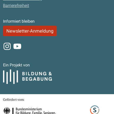
Barrierefreiheit
Informiert bleiben
Newsletter-Anmeldung
Instagram
Youtube
Ein Projekt von
Bildung und Begabung
Gefördert von
Bundesministerium für Bildung, Familie, Senioren, Frauen und Jugend
Stifterverband