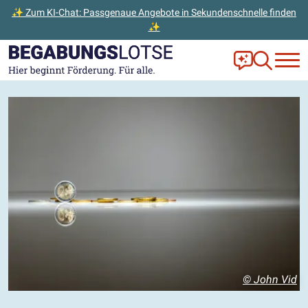
✨ Zum KI-Chat: Passgenaue Angebote in Sekundenschnelle finden
✨
Zum Hauptinhalt der Seite springen
Zur Startseite gehen
Frag Ella!
Zur Ange
© John Vid