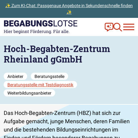
✨ Zum KI-Chat: Passgenaue Angebote in Sekundenschnelle finden
✨
Zum Hauptinhalt der Seite springen
Zur Startseite gehen
Frag Ella!
Zur Ange
Hoch-Begabten-Zentrum
Rheinland gGmbH
Anbieter
Beratungsstelle
Beratungsstelle mit Testdiagnostik
Weiterbildungsanbieter
Das Hoch-Begabten-Zentrum (HBZ) hat sich zur
Aufgabe gemacht, junge Menschen, deren Familien
und die bestehenden Bildungseinrichtungen im
Finden und Fördern besonderer Begabungen zu