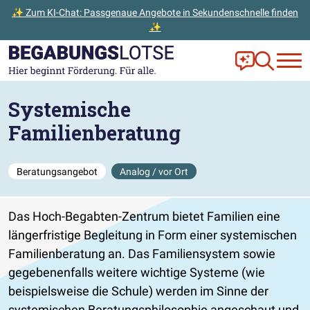
✨ Zum KI-Chat: Passgenaue Angebote in Sekundenschnelle finden
✨
Zum Hauptinhalt der Seite springen
Zur Startseite gehen
Frag Ella!
Zur Ange
Systemische
Familienberatung
Beratungsangebot
Analog / vor Ort
Das Hoch-Begabten-Zentrum bietet Familien eine
längerfristige Begleitung in Form einer systemischen
Familienberatung an. Das Familiensystem sowie
gegebenenfalls weitere wichtige Systeme (wie
beispielsweise die Schule) werden im Sinne der
systemischen Beratungsphilosophie angeschaut und