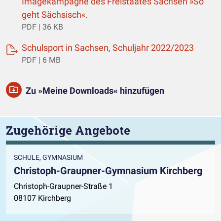
Imagekampagne des Freistaates Sachsen »So
(öffnet einen neuen Tab)
geht Sächsisch«.
PDF | 36 KB
(öffne
Schulsport in Sachsen, Schuljahr 2022/2023
PDF | 6 MB
Zu »Meine Downloads« hinzufügen
Zugehörige Angebote
SCHULE, GYMNASIUM
Christoph-Graupner-Gymnasium Kirchberg
Christoph-Graupner-Straße 1
08107 Kirchberg