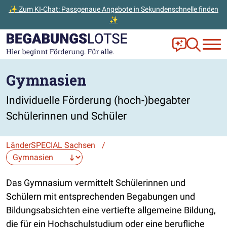
✨ Zum KI-Chat: Passgenaue Angebote in Sekundenschnelle finden
✨
Zum Hauptinhalt der Seite springen
Zur Startseite gehen
Frag Ella!
Zur Ange
Gymnasien
Individuelle Förderung (hoch-)begabter
Schülerinnen und Schüler
LänderSPECIAL Sachsen
/
Die Auswahl navigiert direkt zur gewählten Seite.
Das Gymnasium vermittelt Schülerinnen und
Schülern mit entsprechenden Begabungen und
Bildungsabsichten eine vertiefte allgemeine Bildung,
die für ein Hochschulstudium oder eine berufliche