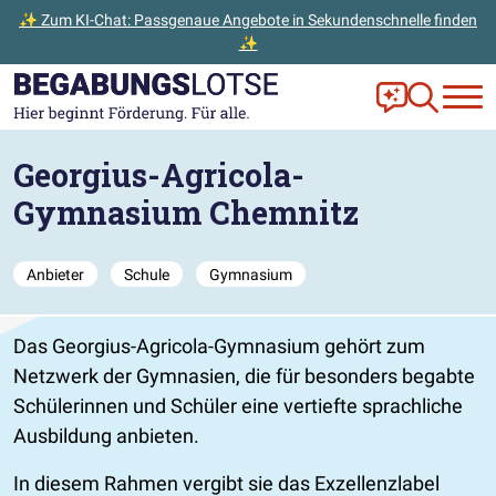
✨ Zum KI-Chat: Passgenaue Angebote in Sekundenschnelle finden
✨
Zum Hauptinhalt der Seite springen
Zur Startseite gehen
Frag Ella!
Zur Ange
Georgius-Agricola-
Gymnasium Chemnitz
Anbieter
Schule
Gymnasium
Das Georgius-Agricola-Gymnasium gehört zum
Netzwerk der Gymnasien, die für besonders begabte
Schülerinnen und Schüler eine vertiefte sprachliche
Ausbildung anbieten.
In diesem Rahmen vergibt sie das Exzellenzlabel