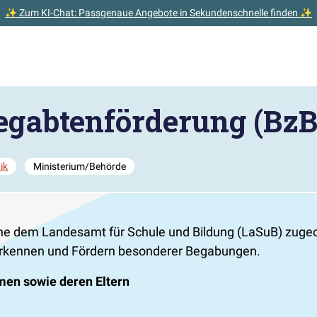
✨ Zum KI-Chat: Passgenaue Angebote in Sekundenschnelle finden ✨
Begabtenförderung (BzB
ik
Ministerium/Behörde
ine dem Landesamt für Schule und Bildung (LaSuB) zugeor
 Erkennen und Fördern besonderer Begabungen.
men sowie deren Eltern