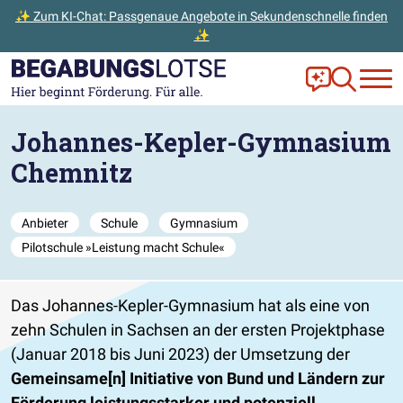
✨ Zum KI-Chat: Passgenaue Angebote in Sekundenschnelle finden
✨
Zum Hauptinhalt der Seite springen
Zur Startseite gehen
Frag Ella!
Zur Ange
Johannes-Kepler-Gymnasium
Chemnitz
Anbieter
Schule
Gymnasium
Pilotschule »Leistung macht Schule«
Das Johannes-Kepler-Gymnasium hat als eine von
zehn Schulen in Sachsen an der ersten Projektphase
(Januar 2018 bis Juni 2023) der Umsetzung der
Gemeinsame[n] Initiative von Bund und Ländern zur
Förderung leistungsstarker und potenziell