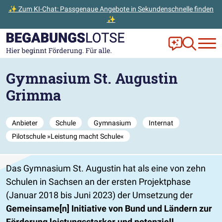
✨ Zum KI-Chat: Passgenaue Angebote in Sekundenschnelle finden
✨
Zum Hauptinhalt der Seite springen
Zur Startseite gehen
Frag Ella!
Zur Ange
Gymnasium St. Augustin
Grimma
Anbieter
Schule
Gymnasium
Internat
Pilotschule »Leistung macht Schule«
Das Gymnasium St. Augustin hat als eine von zehn
Schulen in Sachsen an der ersten Projektphase
(Januar 2018 bis Juni 2023) der Umsetzung der
Gemeinsame[n] Initiative von Bund und Ländern zur
Förderung leistungsstarker und potenziell