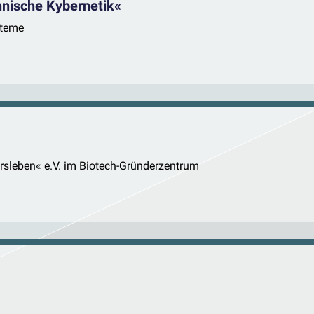
hnische Kybernetik«
steme
rsleben« e.V. im Biotech-Gründerzentrum