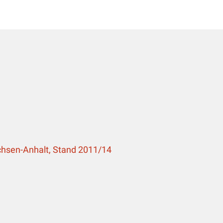
 Tab)
inen neuen Tab)
(öffnet einen neuen Tab)
chsen-Anhalt, Stand 2011/14
ffnet einen neuen Tab)