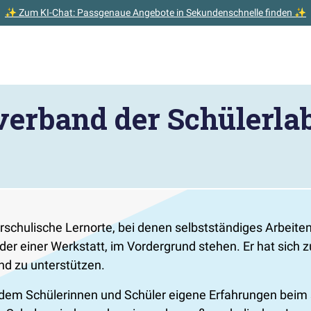
✨ Zum KI-Chat: Passgenaue Angebote in Sekundenschnelle finden ✨
erband der Schülerlabo
erschulische Lernorte, bei denen selbstständiges Arbeite
 einer Werkstatt, im Vordergrund stehen. Er hat sich zum 
nd zu unterstützen.
in dem Schülerinnen und Schüler eigene Erfahrungen bei