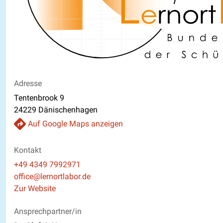
Adresse
Tentenbrook 9
24229 Dänischenhagen
Auf Google Maps anzeigen
Kontakt
Telefon
+49 4349 7992971
E-Mail
office@lernortlabor.de
Website
Zur Website
Ansprechpartner/in