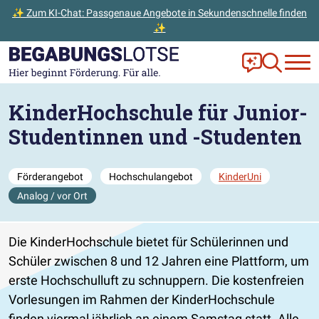
✨ Zum KI-Chat: Passgenaue Angebote in Sekundenschnelle finden
✨
Zum Hauptinhalt der Seite springen
Zur Startseite gehen
Frag Ella!
Zur Ange
KinderHochschule für Junior-
Studentinnen und -Studenten
Förderangebot
Hochschulangebot
KinderUni
Analog / vor Ort
Die KinderHochschule bietet für Schülerinnen und
Schüler zwischen 8 und 12 Jahren eine Plattform, um
erste Hochschulluft zu schnuppern. Die kostenfreien
Vorlesungen im Rahmen der KinderHochschule
finden viermal jährlich an einem Samstag statt. Alle