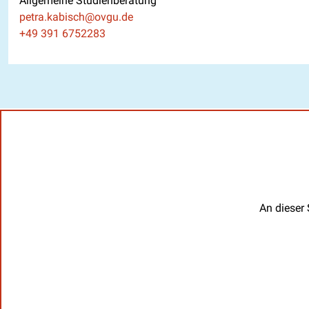
Allgemeine Studienberatung
E-Mail
petra.kabisch@ovgu.de
Telefon
+49 391 6752283
An dieser 