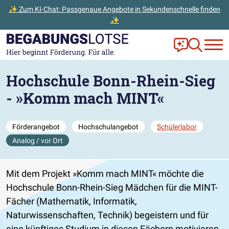
✨ Zum KI-Chat: Passgenaue Angebote in Sekundenschnelle finden
✨
Zum Hauptinhalt der Seite springen
Zur Startseite gehen
Frag Ella!
Zur Ange
Hochschule Bonn-Rhein-Sieg
- »Komm mach MINT«
Förderangebot
Hochschulangebot
Schülerlabor
Analog / vor Ort
Mit dem Projekt »Komm mach MINT« möchte die
Hochschule Bonn-Rhein-Sieg Mädchen für die MINT-
Fächer (Mathematik, Informatik,
Naturwissenschaften, Technik) begeistern und für
eine künftiges Studium in diesen Fächern motivieren.