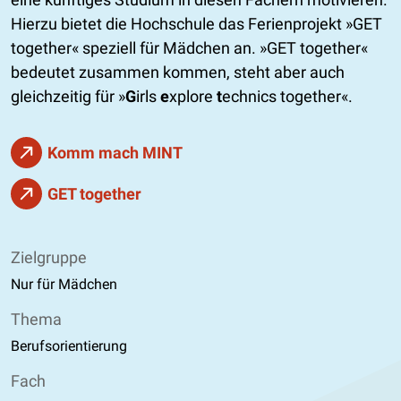
Hierzu bietet die Hochschule das Ferienprojekt
GET
together
speziell für Mädchen an.
GET together
bedeutet zusammen kommen, steht aber auch
gleichzeitig für
G
irls
e
xplore
t
echnics together
.
Komm mach MINT
GET together
Zielgruppe
Nur für Mädchen
Thema
Berufsorientierung
Fach