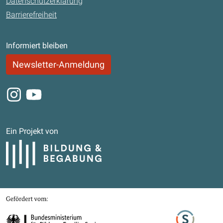
Datenschutzerklärung
Barrierefreiheit
Informiert bleiben
Newsletter-Anmeldung
Instagram
Youtube
Ein Projekt von
Bildung und Begabung
Gefördert von
Bundesministerium für Bildung, Familie, Senioren, Frauen und Jugend
Stifterverband