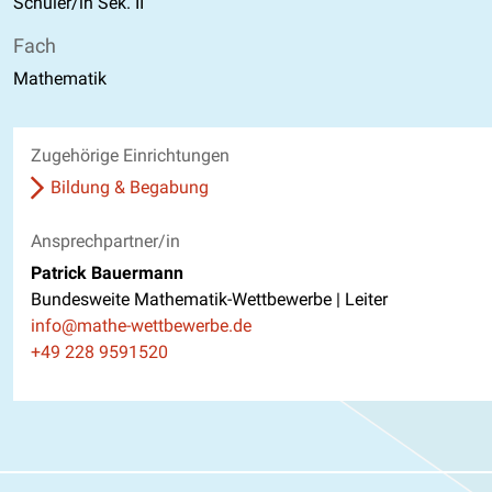
Schüler/in Sek. II
Fach
Mathematik
Zugehörige Einrichtungen
Bildung & Begabung
Ansprechpartner/in
Patrick Bauermann
Bundesweite Mathematik-Wettbewerbe | Leiter
E-Mail
info@mathe-wettbewerbe.de
Telefon
+49 228 9591520