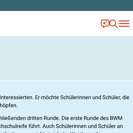
Frag Ella!
Zur Ange
eressierten. Er möchte Schülerinnen und Schüler, die
chöpfen.
ließenden dritten Runde. Die erste Runde des BWM
chschulreife führt. Auch Schülerinnen und Schüler an