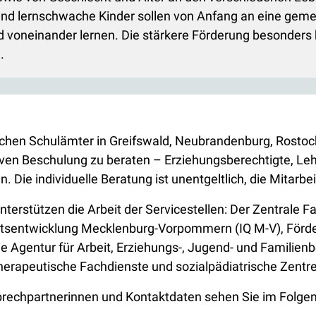
und lernschwache Kinder sollen von Anfang an eine geme
voneinander lernen. Die stärkere Förderung besonders b
.
atlichen Schulämter in Greifswald, Neubrandenburg, Rostoc
siven Beschulung zu beraten – Erziehungsberechtigte, Le
. Die individuelle Beratung ist unentgeltlich, die Mitarbe
erstützen die Arbeit der Servicestellen: Der Zentrale F
tätsentwicklung Mecklenburg-Vorpommern (IQ M-V), Förder
 Agentur für Arbeit, Erziehungs-, Jugend- und Familienb
herapeutische Fachdienste und sozialpädiatrische Zentr
rechpartnerinnen und Kontaktdaten sehen Sie im Folge