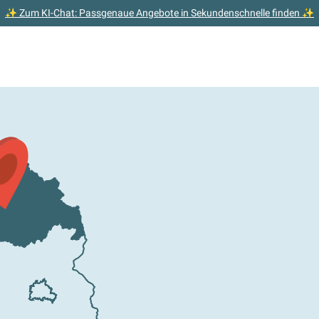
✨ Zum KI-Chat: Passgenaue Angebote in Sekundenschnelle finden ✨