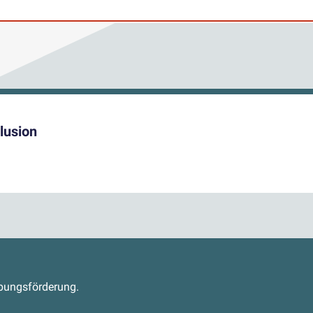
lusion
s
abungsförderung.