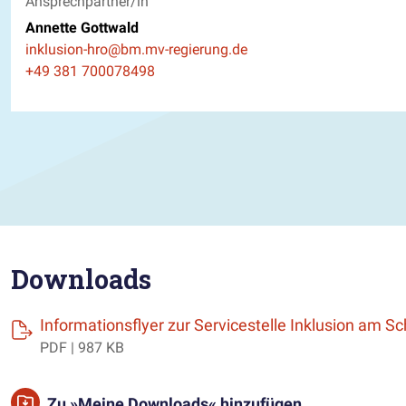
Ansprechpartner/in
Annette Gottwald
E-Mail
inklusion-hro@bm.mv-regierung.de
Telefon
+49 381 700078498
Downloads
Informationsflyer zur Servicestelle Inklusion am S
PDF | 987 KB
Zu »Meine Downloads« hinzufügen