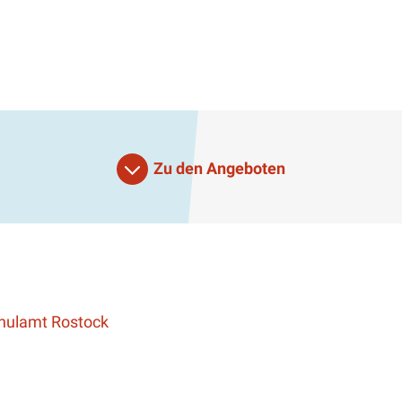
Zu den Angeboten
(öffnet einen neuen Tab)
chulamt Rostock