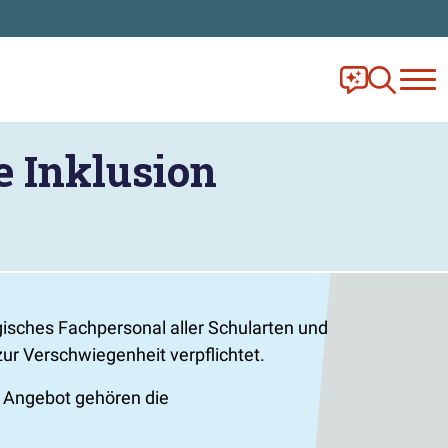
Frag Ella!
Zur Ange
e Inklusion
gisches Fachpersonal aller Schularten und
 zur Verschwiegenheit verpflichtet.
m Angebot gehören die