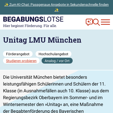
✨ Zum KI-Chat: Passgenaue Angebote in Sekundenschnelle finden
✨
Zum Hauptinhalt der Seite springen
Zur Startseite gehen
Frag Ella!
Zur Ange
Unitag LMU München
Förderangebot
Hochschulangebot
Studieren probieren
Analog / vor Ort
Die Universität München bietet besonders
leistungsfähigen Schülerinnen und Schülern der 11.
Klasse (in Ausnahmefällen auch 10. Klasse) aus dem
Regierungsbezirk Oberbayern im Sommer- und im
Wintersemester
den »Unitag« an, eine Maßnahme
der Begabtenförderung des Bayerischen