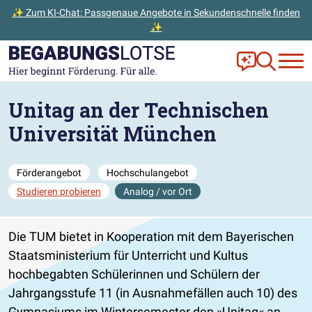
✨ Zum KI-Chat: Passgenaue Angebote in Sekundenschnelle finden
✨
Zum Hauptinhalt der Seite springen
Zur Startseite gehen
Frag Ella!
Zur Ange
Unitag an der Technischen
Universität München
Förderangebot
Hochschulangebot
Studieren probieren
Analog / vor Ort
Die TUM bietet in Kooperation mit dem Bayerischen
Staatsministerium für Unterricht und Kultus
hochbegabten Schülerinnen und Schülern der
Jahrgangsstufe 11 (in Ausnahmefällen auch 10) des
Gymnasiums im Wintersemester den »Unitag« an.