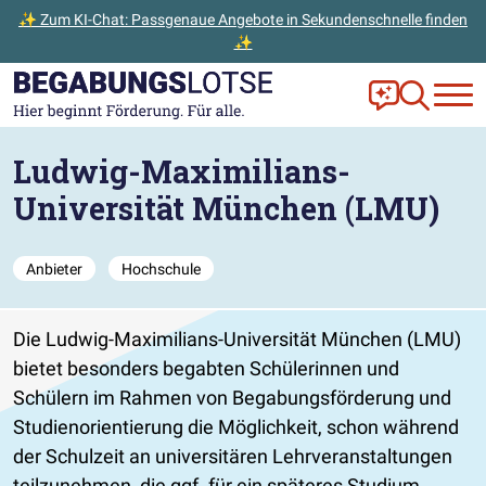
✨ Zum KI-Chat: Passgenaue Angebote in Sekundenschnelle finden
✨
Zum Hauptinhalt der Seite springen
Zur Startseite gehen
Frag Ella!
Zur Ange
Ludwig-Maximilians-
Universität München (LMU)
Anbieter
Hochschule
Die Ludwig-Maximilians-Universität München (LMU)
bietet besonders begabten Schülerinnen und
Schülern im Rahmen von Begabungsförderung und
Studienorientierung die Möglichkeit, schon während
der Schulzeit an universitären Lehrveranstaltungen
teilzunehmen, die ggf. für ein späteres Studium