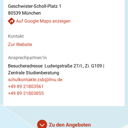
Geschwister-Scholl-Platz 1
80539 München
Auf Google Maps anzeigen
Kontakt
Website
Zur Website
Ansprechpartner/in
Besucheradresse: Ludwigstraße 27/I., Zi. G109 |
Zentrale Studienberatung
E-Mail
schulkontakte.zsb@lmu.de
Telefon
+49 89 21803561
Mobiltelefon
+49 89 21803855
Zu den Angeboten