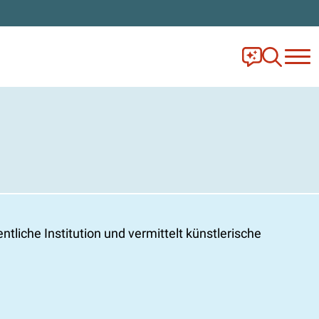
Frag Ella!
Zur Ange
tliche Institution und vermittelt künstlerische