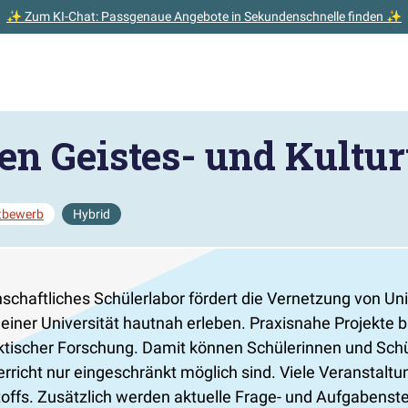
✨ Zum KI-Chat: Passgenaue Angebote in Sekundenschnelle finden ✨
den Geistes- und Kultu
tbewerb
Hybrid
haftliches Schülerlabor fördert die Vernetzung von Uni
einer Universität hautnah erleben. Praxisnahe Projekte b
idaktischer Forschung. Damit können Schülerinnen und Sc
richt nur eingeschränkt möglich sind. Viele Veranstaltu
offs. Zusätzlich werden aktuelle Frage- und Aufgabenst