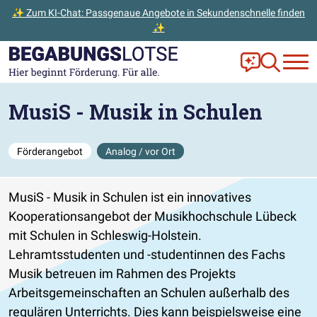
✨ Zum KI-Chat: Passgenaue Angebote in Sekundenschnelle finden
✨
Zum Hauptinhalt der Seite springen
Zur Startseite gehen
Frag Ella!
Zur Ange
MusiS - Musik in Schulen
Förderangebot
Analog / vor Ort
MusiS - Musik in Schulen ist ein innovatives
Kooperationsangebot der Musikhochschule Lübeck
mit Schulen in Schleswig-Holstein.
Lehramtsstudenten und -studentinnen des Fachs
Musik betreuen im Rahmen des Projekts
Arbeitsgemeinschaften an Schulen außerhalb des
regulären Unterrichts. Dies kann beispielsweise eine