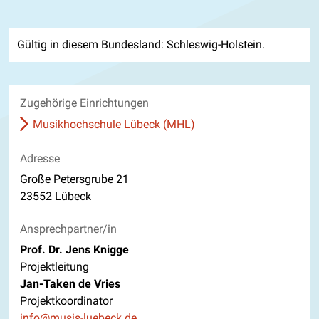
Gültig in diesem Bundesland: Schleswig-Holstein.
Zugehörige Einrichtungen
Musikhochschule Lübeck (MHL)
Adresse
Große Petersgrube 21
23552 Lübeck
Ansprechpartner/in
Prof. Dr. Jens Knigge
Projektleitung
Jan-Taken de Vries
Projektkoordinator
E-Mail
info@musis-luebeck.de