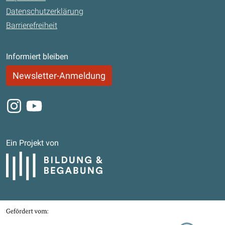
Datenschutzerklärung
Barrierefreiheit
Informiert bleiben
Newsletter-Anmeldung
Instagram
Youtube
Ein Projekt von
Bildung und Begabung
Gefördert von
Bundesministerium für Bildung, Familie, Senioren, Frauen und Jugend