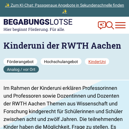
✨ Zum KI-Chat: Passgenaue Angebote in Sekundenschnelle finden
✨
Zum Hauptinhalt der Seite springen
Zur Startseite gehen
Frag Ella!
Zur Ange
Kinderuni der RWTH Aachen
Förderangebot
Hochschulangebot
KinderUni
Analog / vor Ort
Im Rahmen der Kinderuni erklären Professorinnen
und Professoren sowie Dozentinnen und Dozenten
der RWTH Aachen Themen aus Wissenschaft und
Forschung kindgerecht für Schülerinnen und Schüler
zwischen acht und zwölf Jahren. Die teilnehmenden
Kinder haben die Möglichkeit, Frage zu stellen. Es