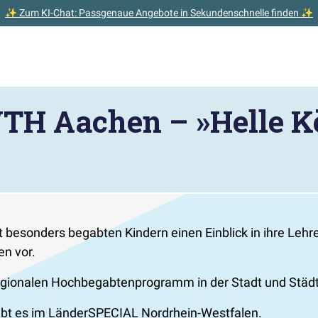
✨ Zum KI-Chat: Passgenaue Angebote in Sekundenschnelle finden ✨
WTH Aachen – »Helle K
besonders begabten Kindern einen Einblick in ihre Lehre
en vor.
 regionalen Hochbegabtenprogramm in der Stadt und Stä
ibt es im LänderSPECIAL Nordrhein-Westfalen.