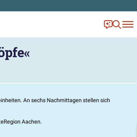
Frag Ella!
Zur Ange
öpfe«
inheiten. An sechs Nachmittagen stellen sich
dteRegion Aachen.