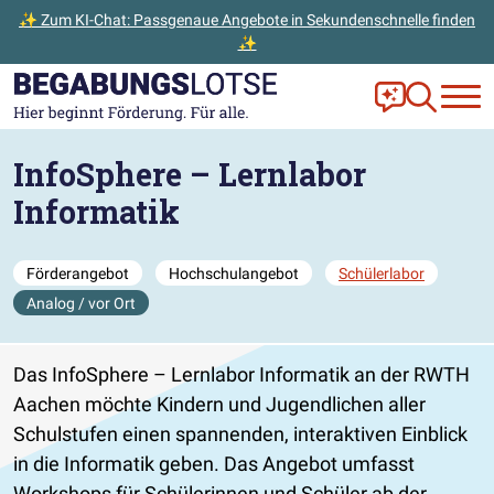
✨ Zum KI-Chat: Passgenaue Angebote in Sekundenschnelle finden
✨
Zum Hauptinhalt der Seite springen
Zur Startseite gehen
Frag Ella!
Zur Ange
InfoSphere – Lernlabor
Informatik
Förderangebot
Hochschulangebot
Schülerlabor
Analog / vor Ort
Das InfoSphere – Lernlabor Informatik an der RWTH
Aachen möchte Kindern und Jugendlichen aller
Schulstufen einen spannenden, interaktiven Einblick
in die Informatik geben. Das Angebot umfasst
Workshops für Schülerinnen und Schüler ab der