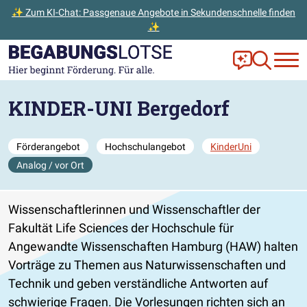
✨ Zum KI-Chat: Passgenaue Angebote in Sekundenschnelle finden
✨
Zum Hauptinhalt der Seite springen
Zur Startseite gehen
Frag Ella!
Zur Ange
KINDER-UNI Bergedorf
Förderangebot
Hochschulangebot
KinderUni
Analog / vor Ort
Wissenschaftlerinnen und Wissenschaftler der
Fakultät Life Sciences der Hochschule für
Angewandte Wissenschaften Hamburg (HAW) halten
Vorträge zu Themen aus Naturwissenschaften und
Technik und geben verständliche Antworten auf
schwierige Fragen. Die Vorlesungen richten sich an