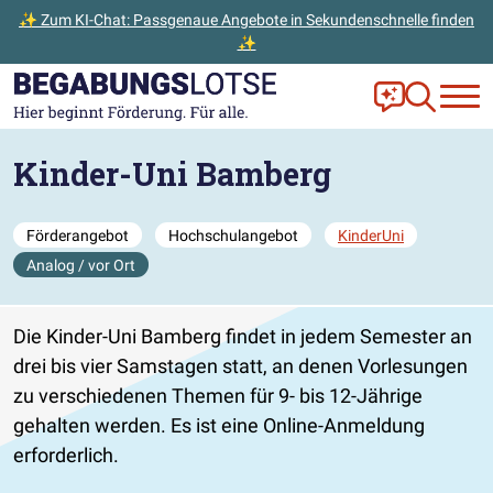
✨ Zum KI-Chat: Passgenaue Angebote in Sekundenschnelle finden
✨
Zum Hauptinhalt der Seite springen
Zur Startseite gehen
Frag Ella!
Zur Ange
Kinder-Uni Bamberg
Förderangebot
Hochschulangebot
KinderUni
Analog / vor Ort
Die Kinder-Uni Bamberg findet in jedem Semester an
drei bis vier Samstagen statt, an denen Vorlesungen
zu verschiedenen Themen für 9- bis 12-Jährige
gehalten werden. Es ist eine Online-Anmeldung
erforderlich.