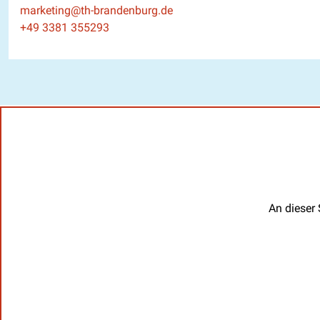
E-Mail
marketing@th-brandenburg.de
Telefon
+49 3381 355293
An dieser 