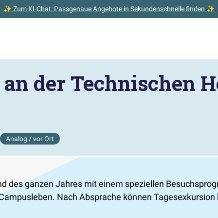
✨ Zum KI-Chat: Passgenaue Angebote in Sekundenschnelle finden ✨
an der Technischen H
Analog / vor Ort
d des ganzen Jahres mit einem speziellen Besuchsprogr
s Campusleben. Nach Absprache können Tagesexkursion bi
.