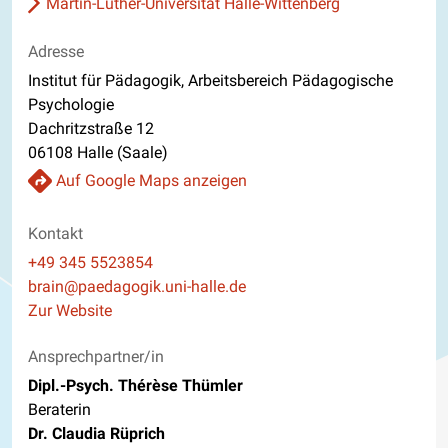
Martin-Luther-Universität Halle-Wittenberg
Adresse
Institut für Pädagogik, Arbeitsbereich Pädagogische
Psychologie
Dachritzstraße 12
06108 Halle (Saale)
Auf Google Maps anzeigen
Kontakt
Telefon
+49 345 5523854
E-Mail
brain@paedagogik.uni-halle.de
Website
Zur Website
Ansprechpartner/in
Dipl.-Psych. Thérèse Thümler
Beraterin
Dr. Claudia Rüprich