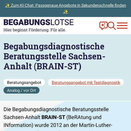
✨ Zum KI-Chat: Passgenaue Angebote in Sekundenschnelle finden
✨
Zum Hauptinhalt der Seite springen
Zur Startseite gehen
Frag Ella!
Zur Ange
Begabungsdiagnostische
Beratungsstelle Sachsen-
Anhalt (BRAIN-ST)
Beratungsangebot
Beratungsangebot mit Testdiagnostik
Analog / vor Ort
Die Begabungsdiagnostische Beratungsstelle
Sachsen-Anhalt
BRAIN-ST
(BeRAtung und
INformation) wurde 2012 an der Martin-Luther-