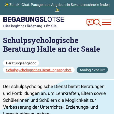
✨ Zum KI-Chat: Passgenaue Angebote in Sekundenschnelle finden
✨
Zum Hauptinhalt der Seite springen
Zur Startseite gehen
Frag Ella!
Zur Ange
Schulpsychologische
Beratung Halle an der Saale
Beratungsangebot
Schulpsychologisches Beratungsangebot
Analog / vor Ort
Der schulpsychologische Dienst bietet Beratungen
und Fortbildungen an, um Lehrkräften, Eltern sowie
Schülerinnen und Schülern die Möglichkeit zur
Verbesserung der Unterrichts-, Erziehungs- und
Lernsituation zu geben.