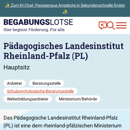
✨ Zum KI-Chat: Passgenaue Angebote in Sekundenschnelle finden
✨
Zum Hauptinhalt der Seite springen
Zur Startseite gehen
Frag Ella!
Zur Ange
Pädagogisches Landesinstitut
Rheinland-Pfalz (PL)
Hauptsitz
Anbieter
Beratungsstelle
Schulpsychologische Beratungsstelle
Weiterbildungsanbieter
Ministerium/Behörde
Das Pädagogische Landesinstitut Rheinland-Pfalz
(PL) ist eine dem rheinland-pfälzischen Ministerium