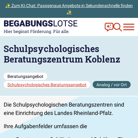
✨ Zum KI-Chat: Passgenaue Angebote in Sekundenschnelle finden
✨
Zum Hauptinhalt der Seite springen
Zur Startseite gehen
Frag Ella!
Zur Ange
Schulpsychologisches
Beratungszentrum Koblenz
Beratungsangebot
Schulpsychologisches Beratungsangebot
Analog / vor Ort
Die Schulpsychologischen Beratungszentren sind
eine Einrichtung des Landes Rheinland-Pfalz.
Ihre Aufgabenfelder umfassen die