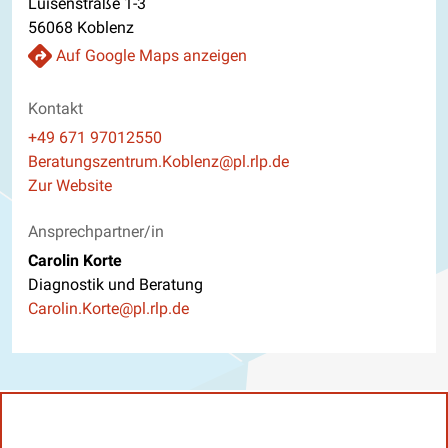
Luisenstraße 1-3
56068 Koblenz
Auf Google Maps anzeigen
Kontakt
Telefon
+49 671 97012550
E-Mail
Beratungszentrum.Koblenz@pl.rlp.de
Website
Zur Website
Ansprechpartner/in
Carolin Korte
Diagnostik und Beratung
E-Mail
Carolin.Korte@pl.rlp.de