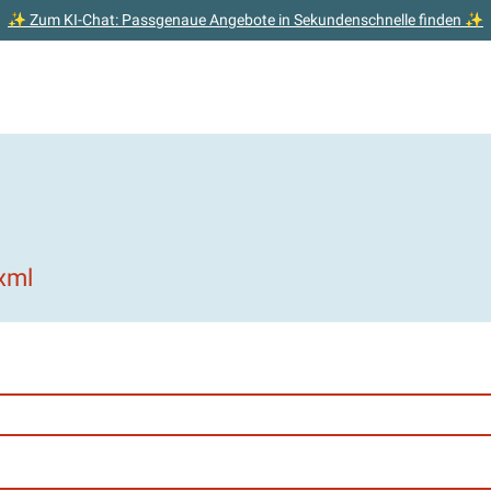
✨ Zum KI-Chat: Passgenaue Angebote in Sekundenschnelle finden ✨
xml