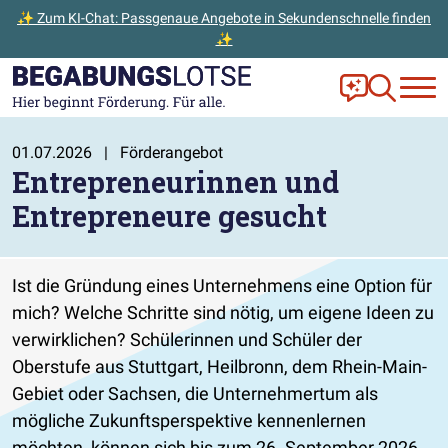
✨ Zum KI-Chat: Passgenaue Angebote in Sekundenschnelle finden
✨
Zum Hauptinhalt der Seite springen
Zur Startseite gehen
Frag Ella!
Zur Ange
01.07.2026
|
Förderangebot
Entrepreneurinnen und
Entrepreneure gesucht
Ist die Gründung eines Unternehmens eine Option für
mich? Welche Schritte sind nötig, um eigene Ideen zu
verwirklichen? Schülerinnen und Schüler der
Oberstufe aus Stuttgart, Heilbronn, dem Rhein-Main-
Gebiet oder Sachsen, die Unternehmertum als
mögliche Zukunftsperspektive kennenlernen
möchten, können sich bis zum 26. September 2026