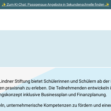
✨ Zum KI-Chat: Passgenaue Angebote in Sekundenschnelle finden ✨
dner Stiftung bietet Schülerinnen und Schülern ab der 8
n praxisnah zu erleben. Die Teilnehmenden entwickeln 
ngskonzept inklusive Businessplan und Finanzplanung.
eln, unternehmerische Kompetenzen zu fördern und einen 