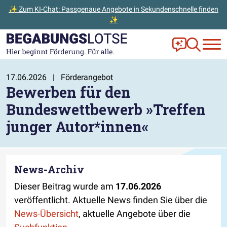
✨ Zum KI-Chat: Passgenaue Angebote in Sekundenschnelle finden
✨
Zum Hauptinhalt der Seite springen
Zur Startseite gehen
Frag Ella!
Zur Ange
17.06.2026
|
Förderangebot
Bewerben für den
Bundeswettbewerb »Treffen
junger Autor*innen«
News-Archiv
Dieser Beitrag wurde am
17.06.2026
veröffentlicht. Aktuelle News finden Sie über die
News-Übersicht
, aktuelle Angebote über die