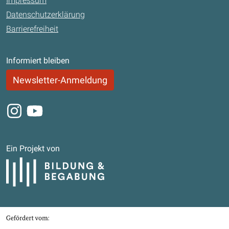
Impressum
Datenschutzerklärung
Barrierefreiheit
Informiert bleiben
Newsletter-Anmeldung
Instagram
Youtube
Ein Projekt von
Bildung und Begabung
Gefördert von
Bundesministerium für Bildung, Familie, Senioren, Frauen und Jugend