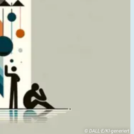
© DALL·E/KI-generiert