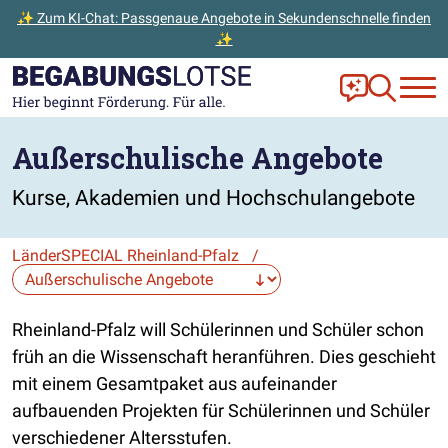
✨ Zum KI-Chat: Passgenaue Angebote in Sekundenschnelle finden
✨
Zum Hauptinhalt der Seite springen
Zur Startseite gehen
Frag Ella!
Zur Ange
Außerschulische Angebote
Kurse, Akademien und Hochschulangebote
LänderSPECIAL Rheinland-Pfalz
/
Die Auswahl navigiert direkt zur gewählten Seite.
Rheinland-Pfalz will Schülerinnen und Schüler schon
früh an die Wissenschaft heranführen. Dies geschieht
mit einem Gesamtpaket aus aufeinander
aufbauenden Projekten für Schülerinnen und Schüler
verschiedener Altersstufen.