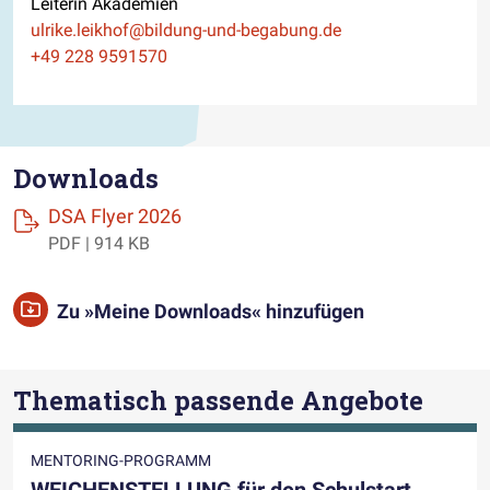
Leiterin Akademien
E-Mail
ulrike.leikhof@bildung-und-begabung.de
Telefon
+49 228 9591570
Downloads
(öffnet einen neuen Tab)
DSA Flyer 2026
PDF | 914 KB
Zu »Meine Downloads« hinzufügen
Thematisch passende Angebote
MENTORING-PROGRAMM
WEICHENSTELLUNG für den Schulstart