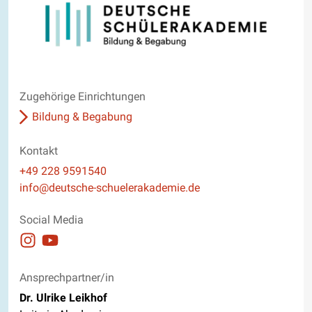
Zugehörige Einrichtungen
Bildung & Begabung
Kontakt
Telefon
+49 228 9591540
E-Mail
info@deutsche-schuelerakademie.de
Website
Social Media
Auftritt auf Instagram ansehen
Auftritt auf Youtube ansehen
Ansprechpartner/in
Dr. Ulrike Leikhof