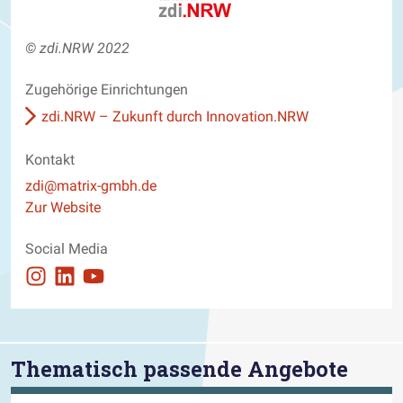
© zdi.NRW 2022
Zugehörige Einrichtungen
zdi.NRW – Zukunft durch Innovation.NRW
Kontakt
E-Mail
zdi@matrix-gmbh.de
Website
Zur Website
Social Media
Auftritt auf Instagram ansehen
Auftritt auf Linkedin ansehen
Auftritt auf Youtube ansehen
Thematisch passende Angebote