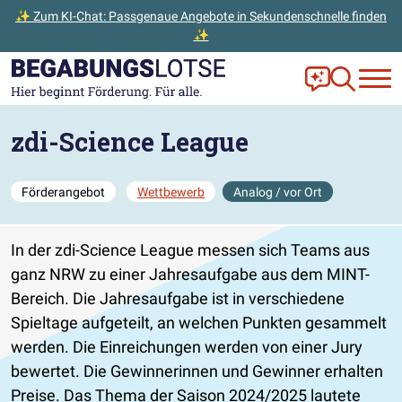
✨ Zum KI-Chat: Passgenaue Angebote in Sekundenschnelle finden
✨
Zum Hauptinhalt der Seite springen
Zur Startseite gehen
Frag Ella!
Zur Ange
zdi-Science League
Förderangebot
Wettbewerb
Analog / vor Ort
In der zdi-Science League messen sich Teams aus
ganz NRW zu einer Jahresaufgabe aus dem MINT-
Bereich. Die Jahresaufgabe ist in verschiedene
Spieltage aufgeteilt, an welchen Punkten gesammelt
werden. Die Einreichungen werden von einer Jury
bewertet. Die Gewinnerinnen und Gewinner erhalten
Preise. Das Thema der Saison 2024/2025 lautete