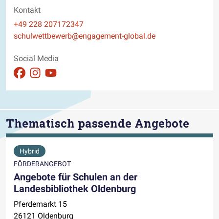
Kontakt
Telefon
+49 228 207172347
E-Mail
schulwettbewerb@engagement-global.de
Website
Social Media
Auftritt auf Facebook ansehen
Auftritt auf Instagram ansehen
Auftritt auf Youtube ansehen
Thematisch passende Angebote
Hybrid
FÖRDERANGEBOT
Angebote für Schulen an der
Landesbibliothek Oldenburg
Pferdemarkt 15
26121 Oldenburg