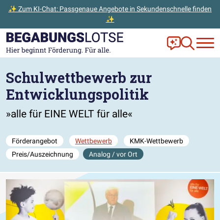
✨ Zum KI-Chat: Passgenaue Angebote in Sekundenschnelle finden
✨
Zum Hauptinhalt der Seite springen
Zur Startseite gehen
Frag Ella!
Zur Ange
Schulwettbewerb zur
Entwicklungspolitik
»alle für EINE WELT für alle«
Förderangebot
Wettbewerb
KMK-Wettbewerb
Preis/Auszeichnung
Analog / vor Ort