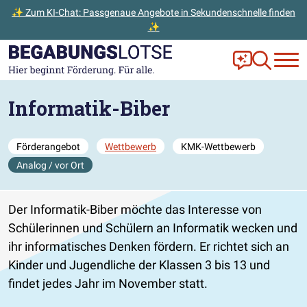
✨ Zum KI-Chat: Passgenaue Angebote in Sekundenschnelle finden
✨
Zum Hauptinhalt der Seite springen
Zur Startseite gehen
Frag Ella!
Zur Ange
Informatik-Biber
Förderangebot
Wettbewerb
KMK-Wettbewerb
Analog / vor Ort
Der Informatik-Biber möchte das Interesse von
Schülerinnen und Schülern an Informatik wecken und
ihr informatisches Denken fördern. Er richtet sich an
Kinder und Jugendliche der Klassen 3 bis 13 und
findet jedes Jahr im November statt.