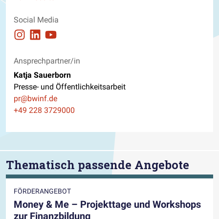
Social Media
Auftritt auf Instagram ansehen
Auftritt auf Linkedin ansehen
Auftritt auf Youtube ansehen
Ansprechpartner/in
Katja Sauerborn
Presse- und Öffentlichkeitsarbeit
E-Mail
pr@bwinf.de
Telefon
+49 228 3729000
Thematisch passende Angebote
FÖRDERANGEBOT
Money & Me – Projekttage und Workshops
zur Finanzbildung