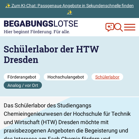
✨ Zum KI-Chat: Passgenaue Angebote in Sekundenschnelle finden
✨
Zum Hauptinhalt der Seite springen
Zur Startseite gehen
Frag Ella!
Zur Ange
Schülerlabor der HTW
Dresden
Förderangebot
Hochschulangebot
Schülerlabor
Analog / vor Ort
Das Schülerlabor des Studiengangs
Chemieingenieurwesen der Hochschule für Technik
und Wirtschaft (HTW) Dresden möchte mit
praxisbezogenen Angeboten die Begeisterung und
das Interesse am Fach Chemie fördern und