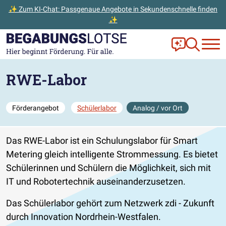
✨ Zum KI-Chat: Passgenaue Angebote in Sekundenschnelle finden
✨
Zum Hauptinhalt der Seite springen
Zur Startseite gehen
Frag Ella!
Zur Ange
RWE-Labor
Förderangebot
Schülerlabor
Analog / vor Ort
Das RWE-Labor ist ein Schulungslabor für Smart
Metering gleich intelligente Strommessung. Es bietet
Schülerinnen und Schülern die Möglichkeit, sich mit
IT und Robotertechnik auseinanderzusetzen.
Das Schülerlabor gehört zum Netzwerk zdi - Zukunft
durch Innovation Nordrhein-Westfalen.