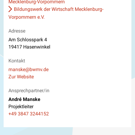
Mecklenburg-Vorpommern
Bildungswerk der Wirtschaft Mecklenburg-
Vorpommern e.V.
Adresse
Am Schlosspark 4
19417 Hasenwinkel
Kontakt
E-Mail
manske@bwmv.de
Website
Zur Website
Ansprechpartner/in
André Manske
Projektleiter
Telefon
+49 3847 3244152