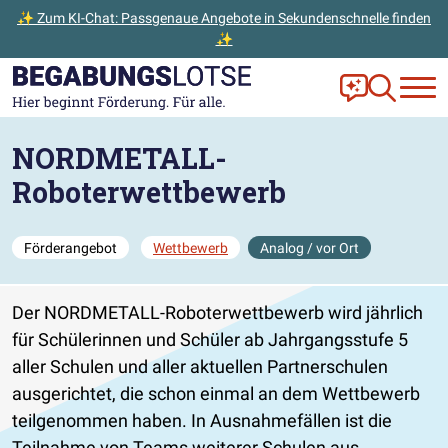
✨ Zum KI-Chat: Passgenaue Angebote in Sekundenschnelle finden
✨
Zum Hauptinhalt der Seite springen
Zur Startseite gehen
Frag Ella!
Zur Ange
NORDMETALL-
Roboterwettbewerb
Förderangebot
Wettbewerb
Analog / vor Ort
Der NORDMETALL-Roboterwettbewerb wird jährlich
für Schülerinnen und Schüler ab Jahrgangsstufe 5
aller Schulen und aller aktuellen Partnerschulen
ausgerichtet, die schon einmal an dem Wettbewerb
teilgenommen haben. In Ausnahmefällen ist die
Teilnahme von Teams weiterer Schulen aus